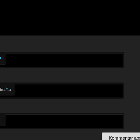
*
*
dresse