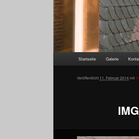
Hauptmenü
Startseite
Galerie
Konta
Zum
Inhalt
Veröffentlicht
11. Februar 2014
mit
1
wechseln
IMG